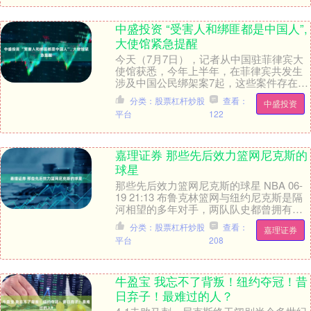
中盛投资 “受害人和绑匪都是中国人”,
大使馆紧急提醒
今天（7月7日），记者从中国驻菲律宾大
使馆获悉，今年上半年，在菲律宾共发生
涉及中国公民绑架案7起，这些案件存在一
些共同点，如受害人都是在菲长期工作、
分类：股票杠杆炒股
查看：
中盛投资
生活、学习的....
平台
122
嘉理证券 那些先后效力篮网尼克斯的
球星
那些先后效力篮网尼克斯的球星 NBA 06-
19 21:13 布鲁克林篮网与纽约尼克斯是隔
河相望的多年对手，两队队史都曾拥有一
众才华横溢的球员，但仅有少数球员曾....
分类：股票杠杆炒股
查看：
嘉理证券
平台
208
牛盈宝 我忘不了背叛！纽约夺冠！昔
日弃子！最难过的人？