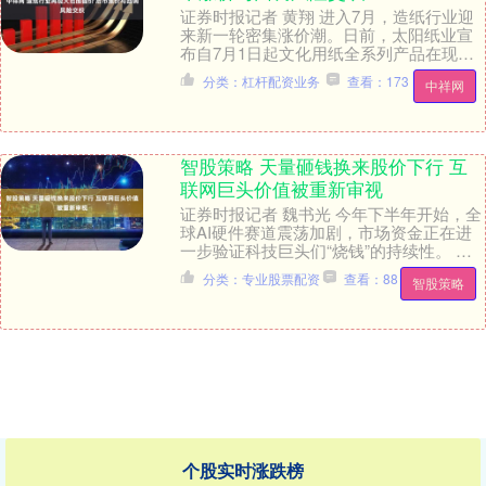
证券时报记者 黄翔 进入7月，造纸行业迎
来新一轮密集涨价潮。日前，太阳纸业宣
布自7月1日起文化用纸全系列产品在现有
价格基础上恢复上调200元/吨。与此同
分类：杠杆配资业务
查看：173
中祥网
时，白卡....
智股策略 天量砸钱换来股价下行 互
联网巨头价值被重新审视
证券时报记者 魏书光 今年下半年开始，全
球AI硬件赛道震荡加剧，市场资金正在进
一步验证科技巨头们“烧钱”的持续性。 今
年上半年，全球大型互联网科技公司的疯
分类：专业股票配资
查看：88
智股策略
狂开支....
个股实时涨跌榜