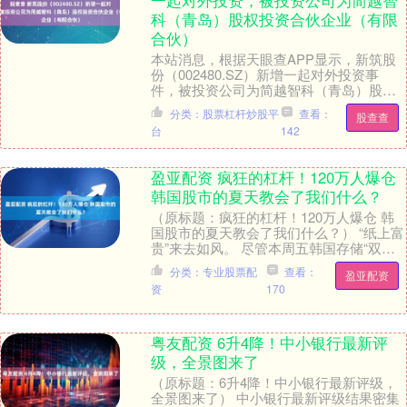
一起对外投资，被投资公司为简越智
科（青岛）股权投资合伙企业（有限
合伙）
本站消息，根据天眼查APP显示，新筑股
份（002480.SZ）新增一起对外投资事
件，被投资公司为简越智科（青岛）股权
投资合伙企业（有限合伙），法定代表人
分类：股票杠杆炒股平
查看：
股查查
华民股权....
台
142
盈亚配资 疯狂的杠杆！120万人爆仓
韩国股市的夏天教会了我们什么？
（原标题：疯狂的杠杆！120万人爆仓 韩
国股市的夏天教会了我们什么？） “纸上富
贵”来去如风。 尽管本周五韩国存储“双
雄”单日盘中上涨幅度一度超过30%。但对
分类：专业股票配
查看：
盈亚配资
于....
资
170
粤友配资 6升4降！中小银行最新评
级，全景图来了
（原标题：6升4降！中小银行最新评级，
全景图来了） 中小银行最新评级结果密集