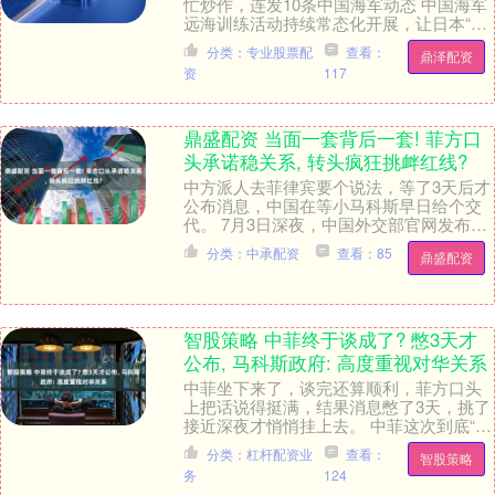
忙炒作，连发10条中国海军动态 中国海军
远海训练活动持续常态化开展，让日本“慌
了”。6月25日至7月1日一周内，日本防卫
分类：专业股票配
查看：
鼎泽配资
省统....
资
117
鼎盛配资 当面一套背后一套! 菲方口
头承诺稳关系, 转头疯狂挑衅红线?
中方派人去菲律宾要个说法，等了3天后才
公布消息，中国在等小马科斯早日给个交
代。 7月3日深夜，中国外交部官网发布了
一则消息。说是6月30日，外交部亚洲司司
分类：中承配资
查看：85
鼎盛配资
长刘劲....
智股策略 中菲终于谈成了? 憋3天才
公布, 马科斯政府: 高度重视对华关系
中菲坐下来了，谈完还算顺利，菲方口头
上把话说得挺满，结果消息憋了3天，挑了
接近深夜才悄悄挂上去。 中菲这次到底“谈
成”了什么；马科斯政府一边喊“高度重视对
分类：杠杆配资业
查看：
智股策略
华关系....
务
124