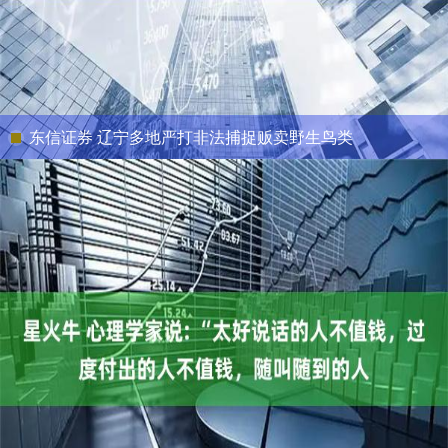
东信证券 辽宁多地严打非法捕捉贩卖野生鸟类