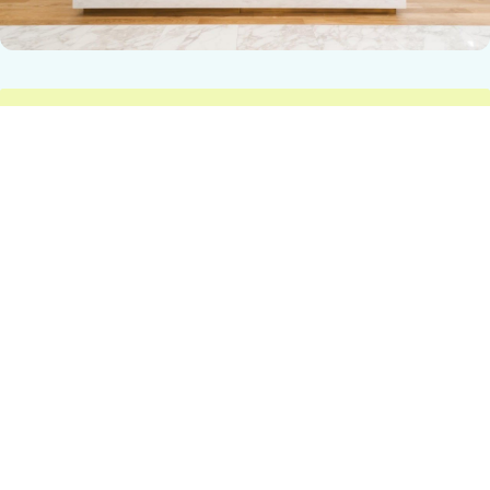
滚动资讯
一片红配资 【盘中播报】沪指涨002% 有色金属行业涨幅最大
专业股票配资
03-17
证券时报数据宝统计，截至上午10:29，今日沪指涨0.02%，A股成交
量612.01亿股，成交金额9533.70亿元，比
嘉理证券 那些先后效力篮网尼克斯的球星
股票杠杆炒股平台
07-12
那些先后效力篮网尼克斯的球星 NBA 06-19 21:13 布鲁克林篮网与纽
约尼克斯是隔河相望的多年对手，两队队史都曾
旺发速配 航空工业财务部署开展树立和践行正确政绩观学习教育