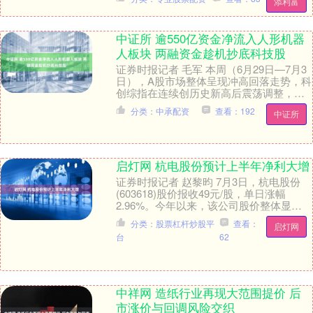
添利富
毕竟能够拿到一些....
中证所 逾550亿资金净流入人形机器
人板块 两融资金趁机抄底科技股
证券时报记者 毛军 本周（6月29日—7月3
日），A股市场整体呈现冲高回落走势，科
创综指在连续创历史新高后震荡调整，上
证指数、深证成指、上证50、沪深300等
分类：中承配资
查看：192
中证所
均....
启灯网 杭电股份预计上半年净利大增
证券时报记者 赵黎昀 7月3日，杭电股份
(603618)股价报收49元/股，单日涨幅
2.96%。今年以来，该公司股价整体显著
上行，6月25日一度达到57.21元....
分类：股票杠杆炒股平
查看：
启灯网
台
62
中祥网 造纸行业再现大范围提价 后
市涨价与回调风险交织