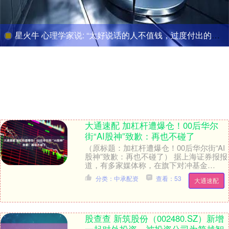
星火牛 心理学家说: “太好说话的人不值钱，过度付出的人不值钱，随叫随到的人
大通速配 加杠杆遭爆仓！00后华尔
街“AI股神”致歉：再也不碰了
（原标题：加杠杆遭爆仓！00后华尔街“AI
股神”致歉：再也不碰了） 据上海证券报报
道，有多家媒体称，在旗下对冲基金
Situational Awareness因爆....
分类：中承配资
查看：53
大通速配
股查查 新筑股份（002480.SZ）新增