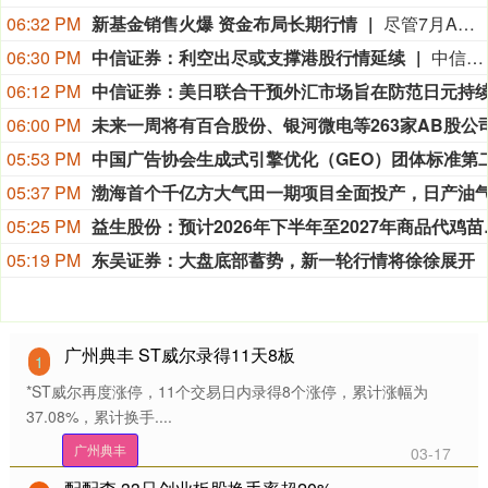
06:32 PM
新基金销售火爆 资金布局长期行情
尽管7月A股市场调整，但新发基金市场却呈现出冷暖反差，多只主动权益新品募集成绩亮眼。普通投资者踊跃认购新基金的背后，是不少基金经理对于当前科技行情长周期属性的深度研判，公募普遍判断AI产业浪潮不是短期主题炒作，科技浪潮的演绎周期也远不止半年。
06:30 PM
中信证券：利空出尽或支撑港股行情延续
中信证券研报指出，近一个月恒生综指迎来业绩预期反转，中报超预期与利好预告推动全年盈利上修；而恒科指数受制于乘用车盈利分化及头部互联网平台资本开支扩张对短期利润率的压制，预期修复相对滞后。行业上，医疗保健（CXO与制药龙头驱动）、金融（券商资管与保险）、公用事业及周期运输景气上行；消费、地产及资讯科技预期遭下调。交易层面呈现资金回补超跌低位板块与交易高景气业绩动能的“双管齐下”特征。面对财报密集披露期与海内外宏观扰动，配置建议维持“红利防守+成长弹性”杠铃策略：防守端锁定高股息、低β“类债”资产；进攻端聚焦互联网巨头、双向资金加仓的机器人与生物科技，以及技术硬件与AI应用，兼顾创新药及工业金属的催化布局。
06:12 PM
06:00 PM
05:53 PM
05:37 PM
05:25 PM
益生股份：预计2
05:19 PM
东吴证券：大盘底部蓄势，新一轮行情将徐徐展开
广州典丰 ST威尔录得11天8板
1
*ST威尔再度涨停，11个交易日内录得8个涨停，累计涨幅为
37.08%，累计换手....
广州典丰
03-17