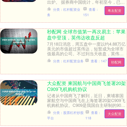
出炉。 据券商中国统计，年初至今，已有
合计6家中小银行主体信用评级获上调，包
分类：杠杆配资业
查看：
粤友配资
括3家城....
务
151
秒配网 全球市值第一再次易主：苹果
盘中登顶，英伟达收盘反超
7月18日消息，周五盘中一度以约4.88万亿
美元的市值超过英伟达，短暂成为全球市
值最高的公司。不过到当天收盘，英伟达
重新回到第一位。 路透社报道苹果反超
分类：杠杆配资业务
查看：147
秒配网
时，市值....
大众配资 柬国航与中国商飞签署20架
C909飞机购机协议
记者从中国商飞了解到，近日，柬埔寨国
家航空与中国商飞在上海签署20架C909飞
机购机协议。C909是我国自主研制的90座
级中短程涡扇支线客机，主要承担中小城
分类：股票杠杆炒股
查看：
大众配资
市间....
平台
118