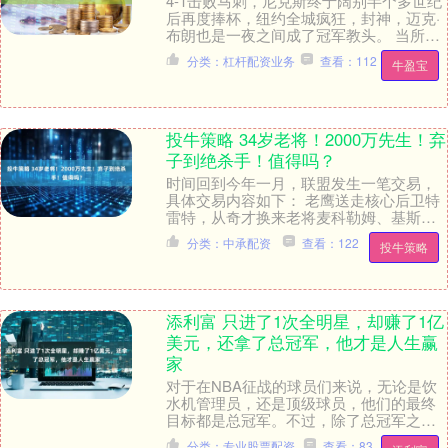
4-1击败马刺，尼克斯终于阔别半个多世纪
后再度捧杯，纽约全城疯狂，封神，迈克·
布朗也是一夜之间成了冠军教头。 当所有
人庆祝之余，一个名字却再次被推到了舆
分类：杠杆配资业务
查看：112
牛盈宝
论中心：....
投牛策略 34岁老将！2000万先生！弃
子到绝杀手！值得吗？
时间回到今年一月，联盟发生一笔交易，
具体交易内容如下： 老鹰送走核心后卫特
雷特，从奇才换来老将麦科勒姆、基斯伯
特。 相比于其他大洗牌的交易，这笔互换
分类：中承配资
查看：122
投牛策略
中没有涉及首....
添利富 只进了1次全明星，却赚了1亿
美元，还拿了总冠军，他才是人生赢
家
对于在NBA征战的球员们来说，无论是饮
水机管理员，还是顶级球员，他们的最终
目标都是总冠军。不过，除了总冠军之
外，个人荣誉当然也是他们追逐的目标，
分类：专业股票配资
查看：83