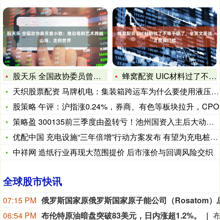
股天乐 全国政协委员曾小敏：推动粤剧艺术跨越山海、走向世界
蜂窝配资 UIC材料过了不等于稳了，全英文面试才是真门槛
天织股票配资 马牌机电：集装箱跨运车为什么要使用液压系统？
股策略 午评：沪指涨0.24%，券商、有色等板块拉升，CPO
策略盈 300135前三季度由盈转亏！池州国资入主后大动作，
优配中国 充电设施“三年倍增”行动方案发布 有望为充电桩行业
中祥网 造纸行业再现大范围提价 后市涨价与回调风险交织
全球股市快讯
07:15 PM
06:54 PM
布伦特原油暗盘突破83美元，日内涨超1.2%。