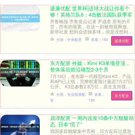
盛康优配 世界杯|进球大战让你看个
够！英格兰队6：4击败法国队获季军
齐鲁晚报·齐鲁壹点记者 尹成君 所有的不
甘，所有的落寞，在这一刻被彻底释放。
新华社发 想到会进很多球，但是没想到会
进这么多球！北京时间7月19日清晨，美加
分类：中承配资
查看：160
盛康优配
墨世界....
东方配资 外媒：Kimi K3单项登顶，
整体落后前沿模型2-3个月
7月19日，发布新一代模型Kimi K3，产品
和API已上线，完整权重预计最迟7月27日
公开。 K3总参数2.8万亿，原生支持视觉
输入，上下文窗口100万词元。....
分类：专业股票配
查看：
东方配资
资
139
鼎泽配资 一周内连发10条中方舰艇动
态, 日本“慌了”
我国多款舰艇集中亮相，日方反应过度急