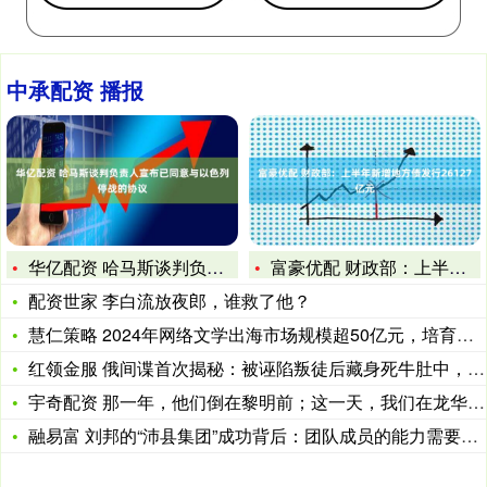
中承配资 播报
华亿配资 哈马斯谈判负责人宣布已同意与以色列停战的协议
富豪优配 财政部：上半年新增地方债发行26127亿元
配资世家 李白流放夜郎，谁救了他？
慧仁策略 2024年网络文学出海市场规模超50亿元，培育海外
红领金服 俄间谍首次揭秘：被诬陷叛徒后藏身死牛肚中，逃过“死
宇奇配资 那一年，他们倒在黎明前；这一天，我们在龙华擦亮他们
融易富 刘邦的“沛县集团”成功背后：团队成员的能力需要孵化，