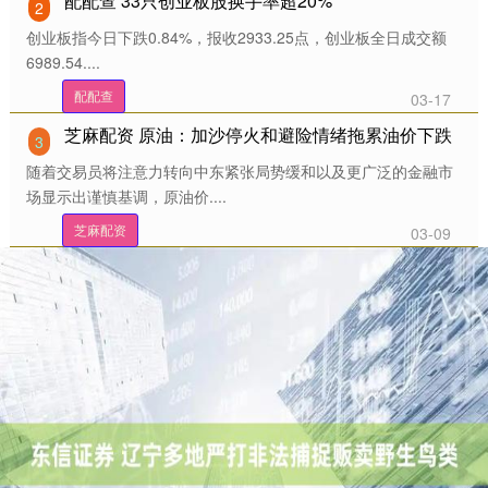
配配查 33只创业板股换手率超20%
2
创业板指今日下跌0.84%，报收2933.25点，创业板全日成交额
6989.54....
配配查
03-17
芝麻配资 原油：加沙停火和避险情绪拖累油价下跌
3
随着交易员将注意力转向中东紧张局势缓和以及更广泛的金融市
场显示出谨慎基调，原油价....
芝麻配资
03-09